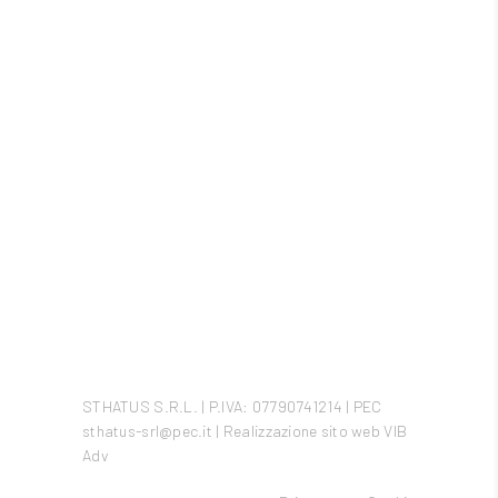
info@sthatus.it
+39 0817576925
Sede legale: Via Crescenzo Casillo,
40/80026 Casoria/Napoli/Italy
STHATUS S.R.L. | P.IVA: 07790741214 | PEC
sthatus-srl@pec.it | Realizzazione sito web
VIB
Adv